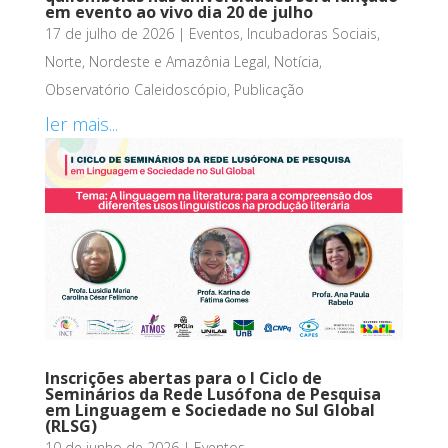
em evento ao vivo dia 20 de julho
17 de julho de 2026
|
Eventos
,
Incubadoras Sociais
,
Norte, Nordeste e Amazônia Legal
,
Notícia
,
Observatório Caleidoscópio
,
Publicação
ler mais...
Inscrições abertas para o I Ciclo de
Seminários da Rede Lusófona de Pesquisa
em Linguagem e Sociedade no Sul Global
(RLSG)
10 de junho de 2026
|
Eventos