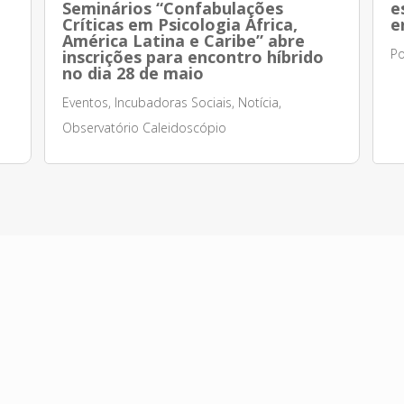
Seminários “Confabulações
e
Críticas em Psicologia África,
e
América Latina e Caribe” abre
Po
inscrições para encontro híbrido
no dia 28 de maio
Eventos
,
Incubadoras Sociais
,
Notícia
,
Observatório Caleidoscópio
Apoio Institucional