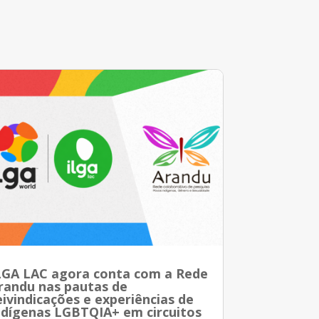
LGA LAC agora conta com a Rede
randu nas pautas de
eivindicações e experiências de
ndígenas LGBTQIA+ em circuitos