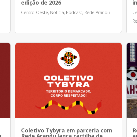
edição de 2026
i
Centro-Oeste
,
Notícia
,
Podcast
,
Rede Arandu
Ce
Re
Coletivo Tybyra em parceria com
R
e
Rede Arandu lança cartilha de
a