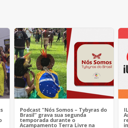
es
Podcast “Nós Somos – Tybyras do
I
Brasil” grava sua segunda
A
o
temporada durante o
r
Acampamento Terra Livre na
i