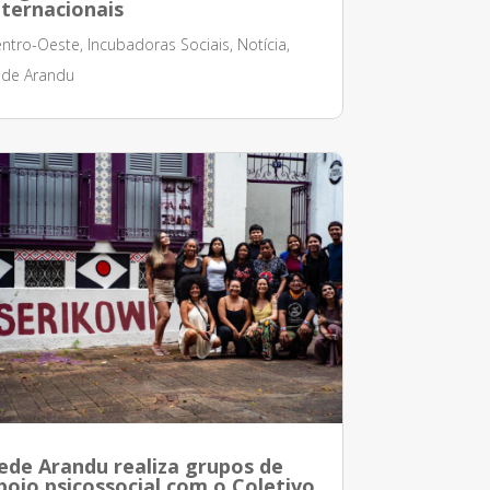
nternacionais
ntro-Oeste
,
Incubadoras Sociais
,
Notícia
,
de Arandu
ede Arandu realiza grupos de
poio psicossocial com o Coletivo