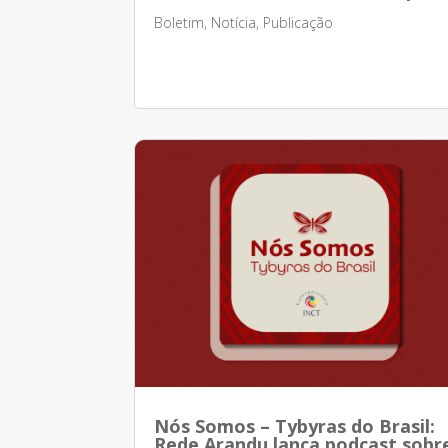
Boletim
,
Notícia
,
Publicação
Nós Somos – Tybyras do Brasil:
Rede Arandu lança podcast sobr