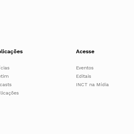
licações
Acesse
ícias
Eventos
etim
Editais
casts
INCT na Mídia
licações