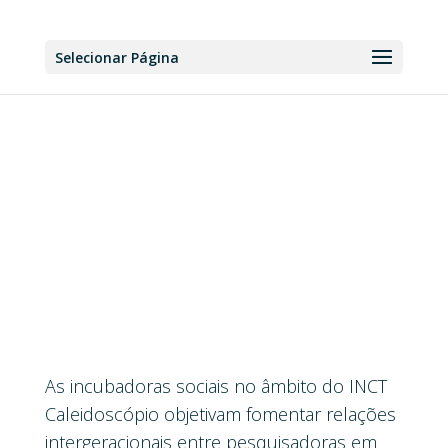
Selecionar Página
Incubadoras Sociais
Conheça o foco e a atuação de cada
região!
3
As incubadoras sociais no âmbito do INCT
Caleidoscópio objetivam fomentar relações
intergeracionais entre pesquisadoras em