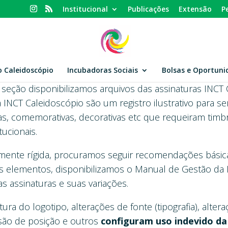
Institucional
Publicações
Extensão
P
o Caleidoscópio
Incubadoras Sociais
Bolsas e Oportuni
 seção disponibilizamos arquivos das assinaturas INC
ca INCT Caleidoscópio são um registro ilustrativo par
rias, comemorativas, decorativas etc que requeiram timbr
tucionais.
nte rígida, procuramos seguir recomendações básica
 os elementos, disponibilizamos o Manual de Gestão da
r as assinaturas e suas variações.
ra do logotipo, alterações de fonte (tipografia), alter
são de posição e outros
configuram uso indevido da