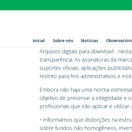
Inícial
Sobre nós
Notícias
Observatóri
Arquivos digitais para
download -
nesta
transparência. As assinaturas da mar
suportes oficiais, aplicações publicitá
restrito para fins administrativos e insti
Embora não haja uma norma extremame
objetivo de preservar a integridade e
profissionais que irão aplicar e utiliza
• Informamos que distorções na estrutu
sobre fundos não homogêneos, inver