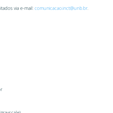
tados via e-mail:
comunicacao.inct@unb.br
.
or
(grayscale)