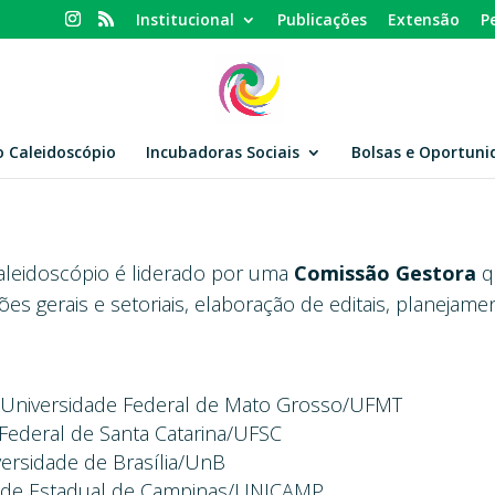
Institucional
Publicações
Extensão
P
o Caleidoscópio
Incubadoras Sociais
Bolsas e Oportuni
aleidoscópio é liderado por uma
Comissão Gestora
qu
iões gerais e setoriais, elaboração de editais, planeja
- Universidade Federal de Mato Grosso/UFMT
 Federal de Santa Catarina/UFSC
ersidade de Brasília/UnB
dade Estadual de Campinas/UNICAMP