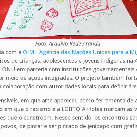
Foto: Arquivo Rede Arandu.
ria com a
OIM - Agência das Nações Unidas para a M
tos de crianças, adolescentes e jovens indígenas na A
 ONU em parceria com instituições governamentais e
s por meio de ações integradas. O projeto também fort
colaboração com autoridades locais para definir área
síveis, em que arte apareceu como ferramenta de a
po em que o racismo e a LGBTQIA+fobia marcam as vi
todes que o constroem. Nesse sentido, os encontros s
povos, de pintar e ser pintado de jenipapo com grafis