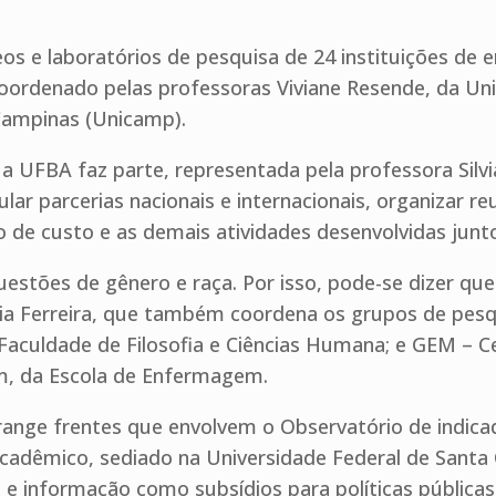
s e laboratórios de pesquisa de 24 instituições de e
coordenado pelas professoras Viviane Resende, da Univ
Campinas (Unicamp).
 UFBA faz parte, representada pela professora Silvia
ar parcerias nacionais e internacionais, organizar reu
o de custo e as demais atividades desenvolvidas junt
uestões de gênero e raça. Por isso, pode-se dizer que
Silvia Ferreira, que também coordena os grupos de pe
a Faculdade de Filosofia e Ciências Humana; e GEM – 
m, da Escola de Enfermagem.
nge frentes que envolvem o Observatório de indicado
adêmico, sediado na Universidade Federal de Santa 
 e informação como subsídios para políticas públicas