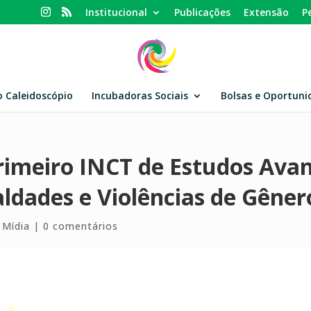
Institucional
Publicações
Extensão
P
o Caleidoscópio
Incubadoras Sociais
Bolsas e Oportuni
primeiro INCT de Estudos Av
aldades e Violências de Gêner
 Mídia
|
0 comentários