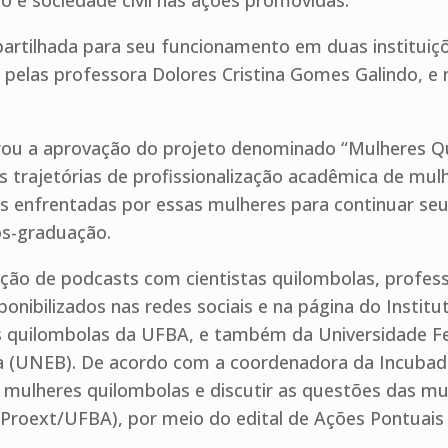
no e sociedade civil nas ações promovidas.
rtilhada para seu funcionamento em duas instituiçõ
pelas professora Dolores Cristina Gomes Galindo, e
ou a aprovação do projeto denominado “Mulheres Qui
s trajetórias de profissionalização acadêmica de mu
ades enfrentadas por essas mulheres para continuar se
ós-graduação.
ção de podcasts com cientistas quilombolas, profes
sponibilizados nas redes sociais e na página do Instit
 quilombolas da UFBA, e também da Universidade Fe
a (UNEB). De acordo com a coordenadora da Incubado
 mulheres quilombolas e discutir as questões das mu
(Proext/UFBA), por meio do edital de Ações Pontuais