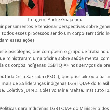
Imagem: André Guajajara.
r pensamentos e tensionar perspectivas sobre gênero
e todos esses processos sendo um corpo-território 
ociam essas ações.
as e psicólogas, que compõem o grupo de trabalho 
que ministraram uma oficina sobre saúde mental com
a os corpos indígenas LGBTQIA+ nos serviços de pre
utada Célia Xakriabá (PSOL), que possibilitou a part
ais de 25 lideranças indígenas LGBTQIA+ do Brasil e
ue, Coletivo JUIND, Coletivo Miriã Mahsã, Instituto Ip
Políticas para Indígenas LGBTQIA+ do Ministério dos