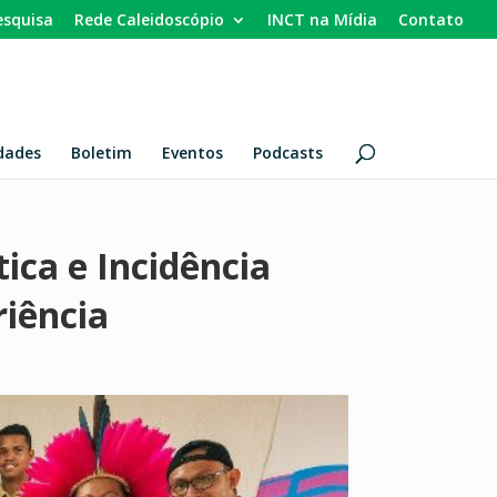
esquisa
Rede Caleidoscópio
INCT na Mídia
Contato
dades
Boletim
Eventos
Podcasts
ica e Incidência
riência