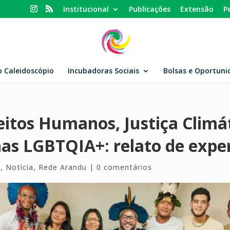
Institucional
Publicações
Extensão
P
o Caleidoscópio
Incubadoras Sociais
Bolsas e Oportuni
itos Humanos, Justiça Climát
nas LGBTQIA+: relato de expe
s
,
Notícia
,
Rede Arandu
|
0 comentários