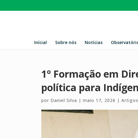
Inícial
Sobre nós
Notícias
Observatóri
1º Formação em Dire
política para Indíge
por
Daniel Silva
|
maio 17, 2026
|
Artigo