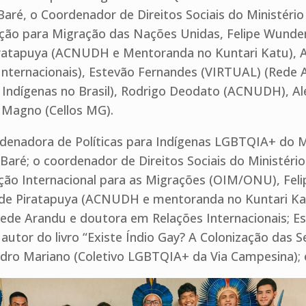
aré, o Coordenador de Direitos Sociais do Ministéri
ação para Migração das Nações Unidas, Felipe Wunde
Piratapuya (ACNUDH e Mentoranda no Kuntari Katu), 
ternacionais), Estevão Fernandes (VIRTUAL) (Rede Ar
 Indígenas no Brasil), Rodrigo Deodato (ACNUDH), Al
 Magno (Cellos MG).
enadora de Políticas para Indígenas LGBTQIA+ do Mi
aré; o coordenador de Direitos Sociais do Ministéri
ção Internacional para as Migrações (OIM/ONU), Fel
eide Piratapuya (ACNUDH e mentoranda no Kuntari Ka
a Rede Arandu e doutora em Relações Internacionais; E
 autor do livro “Existe Índio Gay? A Colonização das S
ro Mariano (Coletivo LGBTQIA+ da Via Campesina); e