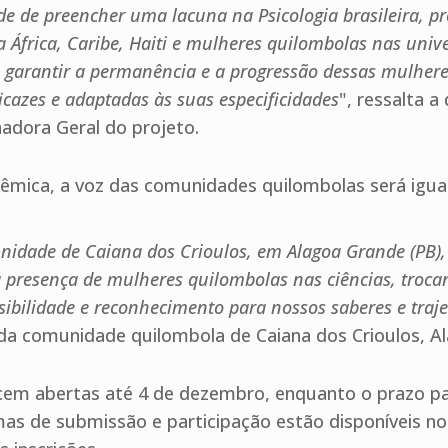
de de preencher uma lacuna na Psicologia brasileira, 
a África, Caribe, Haiti e mulheres quilombolas nas univ
, garantir a permanência e a progressão dessas mulheres 
ficazes e adaptadas às suas especificidades
", ressalta 
adora Geral do projeto.
mica, a voz das comunidades quilombolas será igual
dade de Caiana dos Crioulos, em Alagoa Grande (PB),
 a presença de mulheres quilombolas nas ciências, troca
ibilidade e reconhecimento para nossos saberes e traj
 da comunidade quilombola de Caiana dos Crioulos, A
cem abertas até 4 de dezembro, enquanto o prazo pa
s de submissão e participação estão disponíveis no s