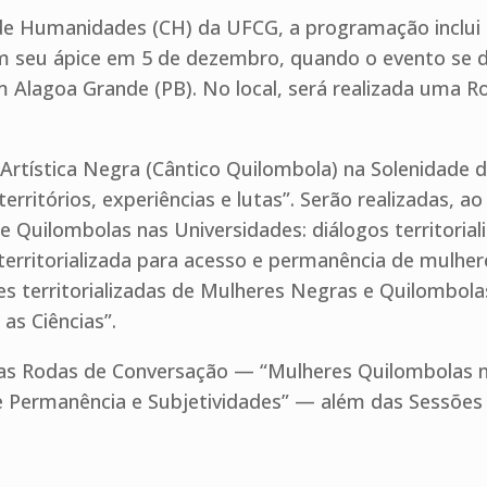
de Humanidades (CH) da UFCG, a programação inclui 
om seu ápice em 5 de dezembro, quando o evento se 
m Alagoa Grande (PB). No local, será realizada uma 
rtística Negra (Cântico Quilombola) na Solenidade d
rritórios, experiências e lutas”. Serão realizadas, a
 Quilombolas nas Universidades: diálogos territorializ
 territorializada para acesso e permanência de mulher
es territorializadas de Mulheres Negras e Quilombolas
as Ciências”.
 Rodas de Conversação — “Mulheres Quilombolas nas
 de Permanência e Subjetividades” — além das Sessõ