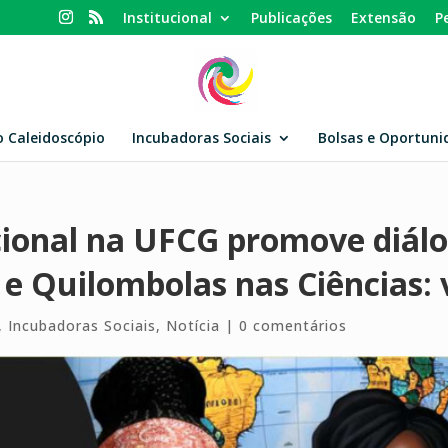
Institucional
Publicações
Extensão
P
o Caleidoscópio
Incubadoras Sociais
Bolsas e Oportuni
cional na UFCG promove diálo
e Quilombolas nas Ciências: 
,
Incubadoras Sociais
,
Notícia
|
0 comentários