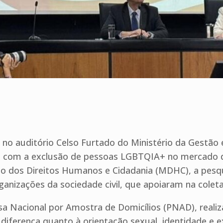
ar no auditório Celso Furtado do Ministério da Gestã
em com a exclusão de pessoas LGBTQIA+ no mercado d
o dos Direitos Humanos e Cidadania (MDHC), a pesqui
ganizações da sociedade civil, que apoiaram na cole
 Nacional por Amostra de Domicílios (PNAD), realiz
 diferença quanto à orientação sexual, identidade e e