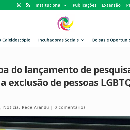
Institucional
Publicações
Extensão
P
o Caleidoscópio
Incubadoras Sociais
Bolsas e Oportuni
pa do lançamento de pesquisa
da exclusão de pessoas LGBT
s
,
Notícia
,
Rede Arandu
|
0 comentários