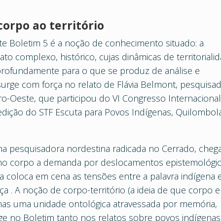
orpo ao território
te Boletim 5 é a noção de conhecimento situado: a
 complexo, histórico, cujas dinâmicas de territoriali
profundamente para o que se produz de análise e
surge com força no relato de Flávia Belmont, pesquisa
-Oeste, que participou do VI Congresso Internaciona
 edição do STF Escuta para Povos Indígenas, Quilombol
.
 uma pesquisadora nordestina radicada no Cerrado, cheg
r no corpo a demanda por deslocamentos epistemológic
a coloca em cena as tensões entre a palavra indígena 
tiça . A noção de corpo-território (a ideia de que corpo e
mas uma unidade ontológica atravessada por memória,
rge no Boletim tanto nos relatos sobre povos indígenas