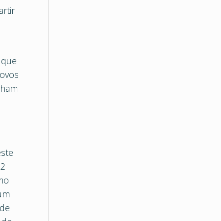
rtir
 que
Povos
ilham
este
12
omo
 um
 de