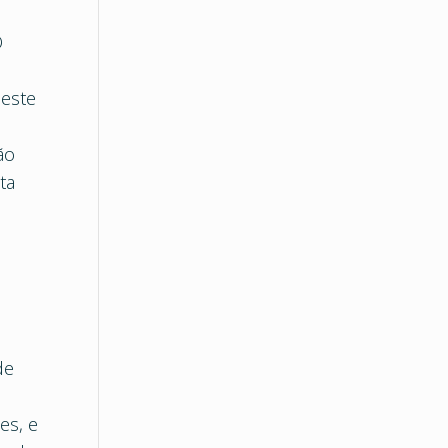
O
deste
ão
ta
de
es, e