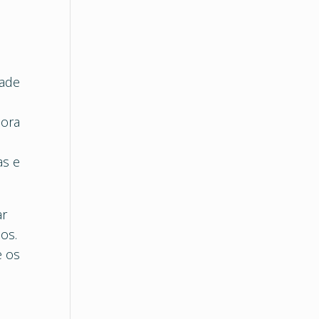
dade
dora
l
as e
ar
os.
e os