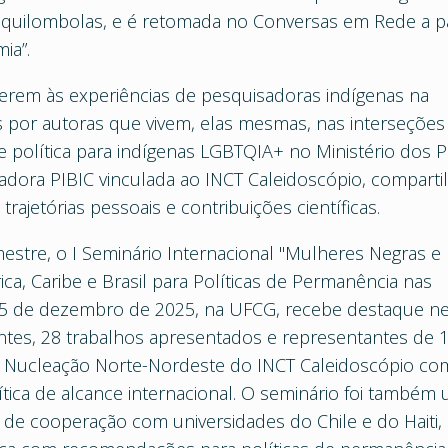
quilombolas, e é retomada no Conversas em Rede a pa
ia”.
ferem às experiências de pesquisadoras indígenas na
 por autoras que vivem, elas mesmas, nas interseções
 política para indígenas LGBTQIA+ no Ministério dos 
sadora PIBIC vinculada ao INCT Caleidoscópio, compart
ajetórias pessoais e contribuições científicas.
stre, o I Seminário Internacional "Mulheres Negras e
ica, Caribe e Brasil para Políticas de Permanência nas
 e 5 de dezembro de 2025, na UFCG, recebe destaque n
ntes, 28 trabalhos apresentados e representantes de 
 a Nucleação Norte-Nordeste do INCT Caleidoscópio c
lítica de alcance internacional. O seminário foi também
e cooperação com universidades do Chile e do Haiti,