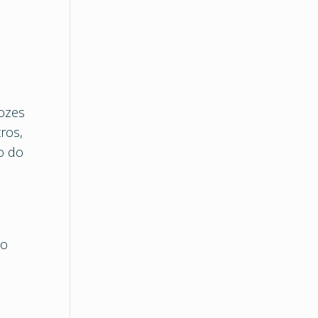
vozes
ros,
o do
go