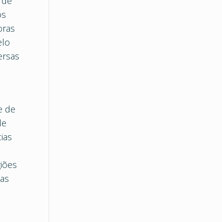
 de
os
oras
elo
ersas
e de
de
ias
giões
sas