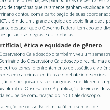
nica com recomendações para políticas de permanência
ão de trajetórias que raramente ganham visibilidade n
eminário contou com a participação de suas coordenad
NCT, além de uma grande equipe de apoio financiada p
ortante destacar que o Governo Federal tem apoiado div
r pesquisadoras negras e quilombolas.
tificial, ética e equidade de gênero
 Observatório Caleidoscópio também viveu um semestr
 Seminário do Observatório Caleidoscópio reuniu mais 
e outros temas, o enfrentamento de assédios e violênc
res em carreiras científicas e o debate interseccional
ipação de pesquisadoras estrangeiras e de diferentes re
ais plural do Observatório. A publicação de vídeos des
 da equipe de comunicação do INCT Caleidoscópio.
a edição de nosso Boletim: na última semana de