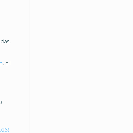
cias,
io
, o
I
o
026)