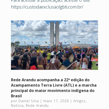
Para acessar a publicação, acesse o site:
https://custodaexclusaolgbti.com.br/
Rede Arandu acompanha a 22ª edição do
Acampamento Terra Livre (ATL) e a marcha
principal do maior movimento indígena do
Brasil
por
Daniel Silva
|
maio 17, 2026
|
Artigos
,
Notícia
,
Rede Arandu